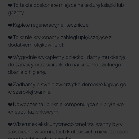
❤️To także doskonałe miejsce na lekturę książki lub
gazety.
❤️Kąpiele regeneracyjne i lecznicze.
❤️To w niej wykonamy zabiegi upiększające z
dodatkiem olejków i ziół.
❤️Wygodnie wykąpiemy dziecko i damy mu okazję
do zabawy oraz warunki do nauki samodzielnego
dbania o higienę.
❤️Zadbamy o swoje zwierzątko domowe kąpiąc go
w szerokiej wannie.
❤️Nowoczesna i pięknie komponująca się bryła we
wnętrzu łazienkowym.
❤️Wizerunek ekskluzywnego wnętrza, wanny były
stosowane w komnatach królewskich i niewiele osób