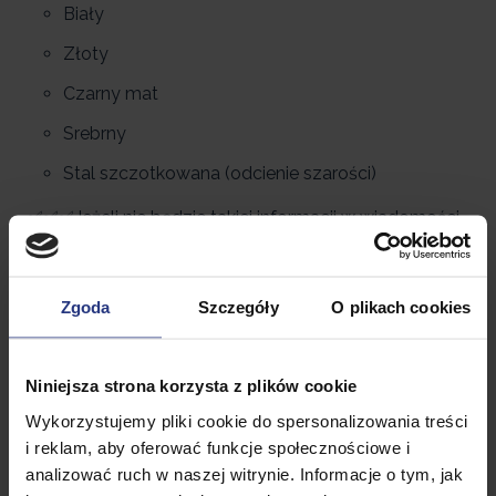
Biały
Złoty
Czarny mat
Srebrny
Stal szczotkowana (odcienie szarości)
✅✅✅Jeżeli nie będzie takiej informacji w wiadomości
do sprzedającego, dodatki zostaną wysłane w
dowolnym kolorze.✅✅✅
Zgoda
Szczegóły
O plikach cookies
Niniejsza strona korzysta z plików cookie
Wykorzystujemy pliki cookie do spersonalizowania treści
i reklam, aby oferować funkcje społecznościowe i
analizować ruch w naszej witrynie. Informacje o tym, jak