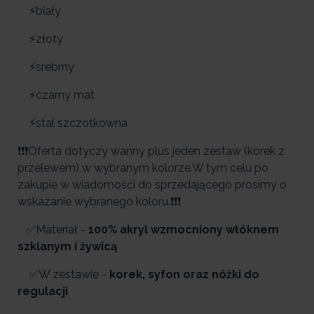
⚡biały
⚡złoty
⚡srebrny
⚡czarny mat
⚡stal szczotkowna
❗❗❗Oferta dotyczy wanny plus jeden zestaw (korek z
przelewem) w wybranym kolorze.W tym celu po
zakupie w wiadomośći do sprzedającego prosimy o
wskazanie wybranego koloru.❗❗❗
✅Materiał -
100% akryl wzmocniony włóknem
szklanym i żywicą
✅W zestawie -
korek, syfon oraz nóżki do
regulacji