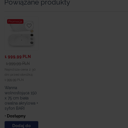
Powiązane produkty
Promocja
1 999,99
PLN
1 999,99
PLN
Najniższa cena z 30
dni przed obniżką:
1 999,99 PLN
Wanna
wolnostojąca 150
x 75 cm biała
owalna akrylowa +
syfon BARI
• Dostępny
Dodaj do