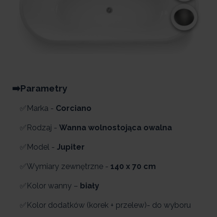
➡️Parametry
✅Marka -
Corciano
✅Rodzaj -
Wanna wolnostojąca owalna
✅Model -
Jupiter
✅Wymiary zewnętrzne -
140 x 70 cm
✅Kolor wanny –
biały
✅Kolor dodatków (korek + przelew)- do wyboru