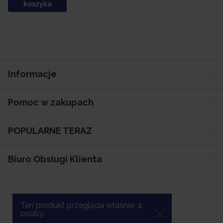
koszyka
Informacje
Pomoc w zakupach
POPULARNE TERAZ
Biuro Obsługi Klienta
Ten produkt przegląda właśnie:
4
osoby.
Oprogramowanie sklepu internetowego Sellingo.pl