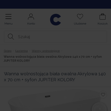
Kupuj na Raty
Menu
Konto
Ulubione
Koszyk
Sklep
Łazienka
Wanny wolnostojące
Wanna wolnostojąca biała owalna Akrylowa 140 x 70 cm + syfon
JUPITER KOLORY
Wanna wolnostojąca biała owalna Akrylowa 140
x 70 cm + syfon JUPITER KOLORY