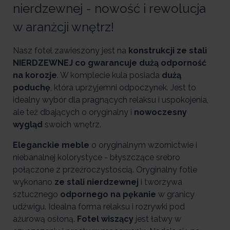
nierdzewnej - nowość i rewolucja
w aranżcji wnętrz!
Nasz fotel zawieszony jest na
konstrukcji ze stali
NIERDZEWNEJ co gwarancuje dużą odporność
na korozje
. W komplecie kula posiada
dużą
poduchę
, która uprzyjemni odpoczynek. Jest to
idealny wybór dla pragnących relaksu i uspokojenia,
ale też dbających o oryginalny i
nowoczesny
wygląd
swoich wnętrz.
Eleganckie meble
o oryginalnym wzornictwie i
niebanalnej kolorystyce - błyszczące srebro
połączone z przeźroczystością.
Oryginalny fotle
wykonano
ze stali nierdzewnej
i tworzywa
sztucznego
odpornego na pękanie
w granicy
udźwigu. Idealna forma relaksu i rozrywki pod
ażurową osłoną.
Fotel wiszący
jest łatwy w