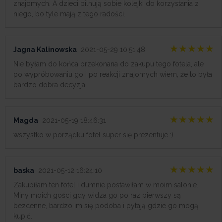
znajomych. A dzieci pilnują sobie kolejki do korzystania z
niego, bo tyle mają z tego radości.
Jagna Kalinowska
2021-05-29 10:51:48
Nie byłam do końca przekonana do zakupu tego fotela, ale
po wypróbowaniu go i po reakcji znajomych wiem, że to była
bardzo dobra decyzja.
Magda
2021-05-19 18:46:31
wszystko w porządku fotel super się prezentuje :)
baska
2021-05-12 16:24:10
Zakupiłam ten fotel i dumnie postawiłam w moim salonie.
Miny moich gości gdy widza go po raz pierwszy są
bezcenne, bardzo im się podoba i pytają gdzie go mogą
kupić.