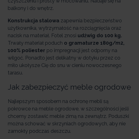
czyszczeniu i prosty w mocowaniu. Nadaje się na
balkony i do wnętrz.
Konstrukcja stalowa
zapewnia bezpieczeństwo
użytkownika, wytrzymałość na rozciągnięcia oraz
nacisk na materiał. Fotel znosi
udźwig do 100 kg.
Trwały materiał poduch
o gramaturze 180g/m2,
100% poliester
po impregnacji jest odporny na
wilgoć. Ponadto jest delikatny w dotyku przez co
miło ukołysze Cię do snu w cieniu nowoczesnego
tarasu.
Jak zabezpieczyć meble ogrodowe
Najlepszym sposobem na ochronę mebli są
pokrowce na meble ogrodowe, w szczególności jeśli
chcemy zostawić meble zimą na zewnątrz. Poduszki
można schować w skrzyniach ogrodowych, aby nie
zamokły podczas deszczu.