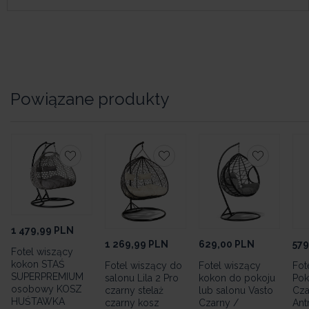
Powiązane produkty
1 479,99
PLN
1 269,99
PLN
629,00
PLN
579
Fotel wiszący
kokon STAŚ
Fotel wiszący do
Fotel wiszący
Fot
SUPERPREMIUM
salonu Lila 2 Pro
kokon do pokoju
Pok
osobowy KOSZ
czarny stelaż
lub salonu Vasto
Cza
HUŚTAWKA
czarny kosz
Czarny /
Ant