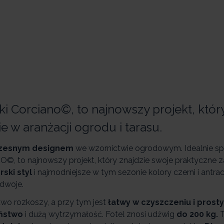
ki Corciano©, to najnowszy projekt, któr
 w aranżacji ogrodu i tarasu.
zesnym designem
we wzornictwie ogrodowym. Idealnie spr
PRO©, to najnowszy projekt, który znajdzie swoje praktyczne
ski styl
i najmodniejsze w tym sezonie kolory czerni i antr
 dwoje.
 rozkoszy, a przy tym jest
łatwy w czyszczeniu i pros
ństwo
i dużą wytrzymałość. Fotel znosi udźwig
do 200 kg.
T