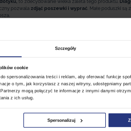
dotyku,
to zdecydowanie wielka zaleta tego produktu.
Diag
iczny pozwala
zdjąć poszewki i wyprać
. Małe poduszki są
osza.
rw
koją oko w dużym i małym wnętrzu ogrodowym. Corciano
iały są odporne na działanie promieni słonecznych UV, przez
najdują się poduszki, stelaż, hak oraz
kosz ze splotu tec
Szczegóły
 plików cookie
do spersonalizowania treści i reklam, aby oferować funkcje sp
ormacje o tym, jak korzystasz z naszej witryny, udostępniamy p
Partnerzy mogą połączyć te informacje z innymi danymi otrzym
asz wiarygodną informację o produkcie.
nia z ich usług.
Spersonalizuj
Z