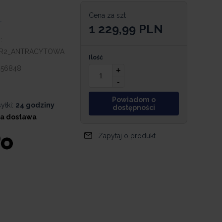
Cena za szt
1 229,99
PLN
:
R2_ANTRACYTOWA
Ilość
056848
+
-
Powiadom o
yłki:
24 godziny
dostępności
a dostawa
Zapytaj o produkt