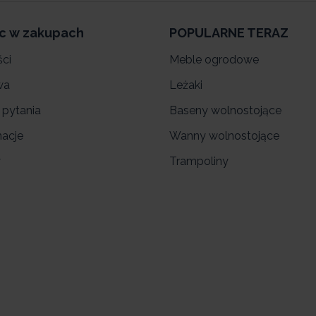
c w zakupach
POPULARNE TERAZ
ści
Meble ogrodowe
wa
Leżaki
 pytania
Baseny wolnostojące
acje
Wanny wolnostojące
y
Trampoliny