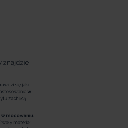
y znajdzie
awdzi się jako
 zastosowanie
w
acytu zachęcą
ty w mocowaniu
.
rwały materiał