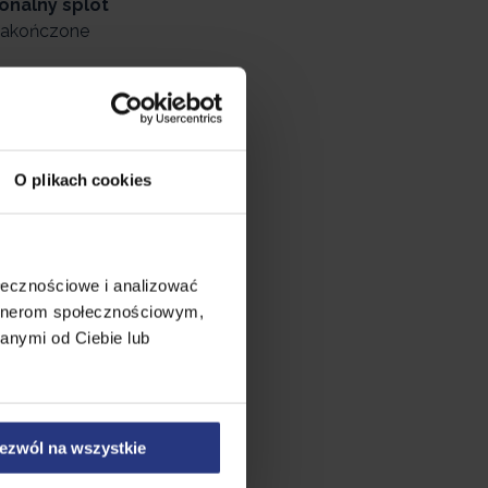
onalny splot
 zakończone
© nada się pod
 co kolory
hnorattanu.
O plikach cookies
Napisz opinię
ołecznościowe i analizować
artnerom społecznościowym,
anymi od Ciebie lub
ezwól na wszystkie