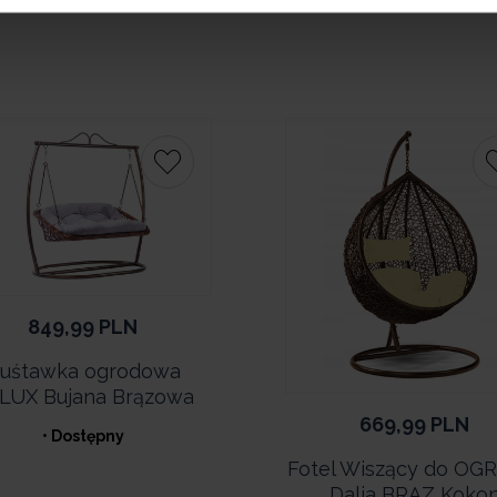
849,99
PLN
uśtawka ogrodowa
LUX Bujana Brązowa
669,99
PLN
• Dostępny
Fotel Wiszący do O
Dalia BRĄZ Koko