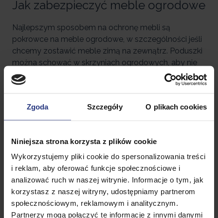
Jak zabezpieczyć meble ogrodowe
Najlepszym sposobem na ochronę mebli są
pokrowce na meble ogrodowe, w szczególności jeśli
chcemy zostawić meble zimą na zewnątrz. Poduszki
można schować w skrzyniach ogrodowych, aby nie
zamokły podczas deszczu.
Zgoda
Szczegóły
O plikach cookies
Niniejsza strona korzysta z plików cookie
Wykorzystujemy pliki cookie do spersonalizowania treści
i reklam, aby oferować funkcje społecznościowe i
analizować ruch w naszej witrynie. Informacje o tym, jak
korzystasz z naszej witryny, udostępniamy partnerom
społecznościowym, reklamowym i analitycznym.
Partnerzy mogą połączyć te informacje z innymi danymi