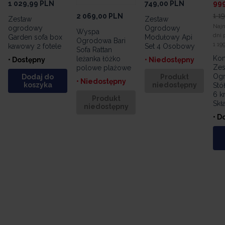
1 029,99
PLN
749,00
PLN
99
1 1
2 069,00
PLN
Zestaw
Zestaw
Najn
ogrodowy
Ogrodowy
Wyspa
dni 
Garden sofa box
Modułowy Api
Ogrodowa Bari
1 19
kawowy 2 fotele
Set 4 Osobowy
Sofa Rattan
Kom
leżanka łóżko
• Dostępny
• Niedostępny
Zes
polowe plażowe
Ogr
Dodaj do
Produkt
• Niedostępny
koszyka
niedostępny
Stó
6 k
Produkt
Skł
niedostępny
• D