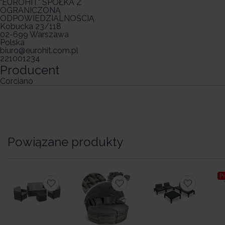
"EUROHIT" SPÓŁKA Z
OGRANICZONĄ
ODPOWIEDZIALNOŚCIĄ
Kobucka 23/118
02-699 Warszawa
Polska
biuro@eurohit.com.pl
221001234
Producent
Corciano
Powiązane produkty
P