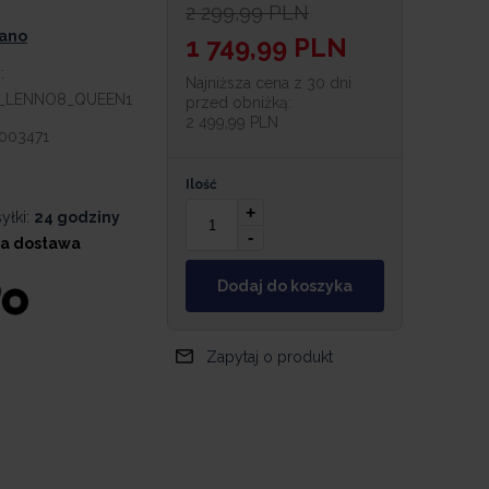
2 299,99
PLN
iano
1 749,99
PLN
:
Najniższa cena z 30 dni
_LENNO8_QUEEN1
przed obniżką:
2 499,99 PLN
003471
Ilość
+
yłki:
24 godziny
-
a dostawa
Dodaj do koszyka
Zapytaj o produkt