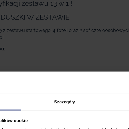
kacji zestawu 13 w 1 !
PODUSZKI W ZESTAWIE
z zestawu startowego: 4 foteli oraz 2 sof czteroosobowych
b!
wu:
Szczegóły
ikowalne elementy. Zestaw składa się z 8 foteli, które moż
ując nawet 7-osobową sofę!
 plików cookie