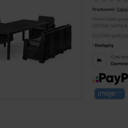
Producent:
Corc
Numer Katalogowy
ZESTAW_NAPOLI8
Kod EAN:
5906333
• Dostępny
Czas wys
Darmow