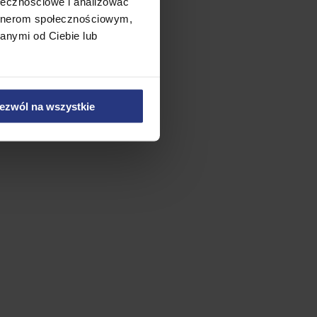
ołecznościowe i analizować
czenia i
artnerom społecznościowym,
dzie lub staną
anymi od Ciebie lub
ble są trwałe i
leży umieścić
ezwól na wszystkie