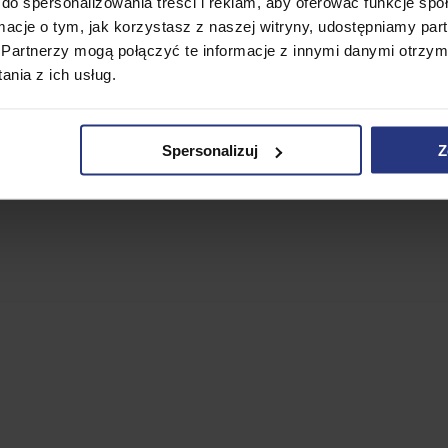
do spersonalizowania treści i reklam, aby oferować funkcje sp
fort użytkowania. Nowoczesny design podnosi estetykę oto
ormacje o tym, jak korzystasz z naszej witryny, udostępniamy p
eble posiadają wiele zastosowań, które umilą czas w ogro
Partnerzy mogą połączyć te informacje z innymi danymi otrzym
dalni. Dzięki zastosowanym tworzywom jak technorattan, me
nia z ich usług.
. Aby zachować nieskazitelną trwałość materiałów, meble na
ytowym z szarymi poduszkami.
Spersonalizuj
Z