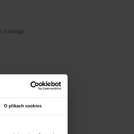
, z którego
O plikach cookies
na dowolnie