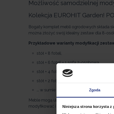
Możliwość samodzielnej modyfi
Kolekcja EUROHIT Garden! 
Bogaty komplet mebli ogrodowych składa się 
można złożyć swój idealny zestaw dla 8-osó
Przykładowe warianty modyfikacji zesta
stół + 8 foteli,
stół + 6 foteli + 1 sofa 2-osobowa
stół + 4 fotele + 2 sofy 2-osobowe
stół + 2 fotele + 2 sofy 3-osobowe
... w sumie 13 modyfikacji.
Zgoda
Meble mogą ulec transformacji poprzez modyf
modyfikować i składać niczym puzzle, uzysk
Niniejsza strona korzysta z