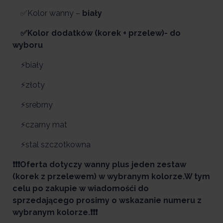
✅Kolor wanny –
biały
✅Kolor dodatków (korek + przelew)- do
wyboru
⚡biały
⚡złoty
⚡srebrny
⚡czarny mat
⚡stal szczotkowna
❗❗❗Oferta dotyczy wanny plus jeden zestaw
(korek z przelewem) w wybranym kolorze.W tym
celu po zakupie w wiadomośći do
sprzedającego prosimy o wskazanie numeru z
wybranym kolorze.❗❗❗