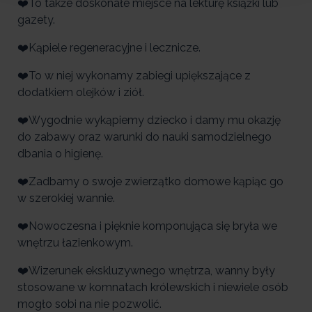
❤️To także doskonałe miejsce na lekturę książki lub
gazety.
❤️Kąpiele regeneracyjne i lecznicze.
❤️To w niej wykonamy zabiegi upiększające z
dodatkiem olejków i ziół.
❤️Wygodnie wykąpiemy dziecko i damy mu okazję
do zabawy oraz warunki do nauki samodzielnego
dbania o higienę.
❤️Zadbamy o swoje zwierzątko domowe kąpiąc go
w szerokiej wannie.
❤️Nowoczesna i pięknie komponująca się bryła we
wnętrzu łazienkowym.
❤️Wizerunek ekskluzywnego wnętrza, wanny były
stosowane w komnatach królewskich i niewiele osób
mogło sobi na nie pozwolić.