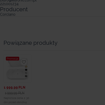
biuro@eurohit.com.pl
221001234
Producent
Corciano
Powiązane produkty
Promocja
1 999,99
PLN
1 999,99
PLN
Najniższa cena z 30
dni przed obniżką: