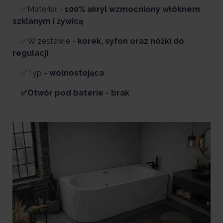
✅Materiał -
100% akryl wzmocniony włóknem
szklanym i żywicą
✅W zestawie -
korek, syfon oraz nóżki do
regulacji
✅Typ -
wolnostojąca
✅Otwór pod baterie - brak