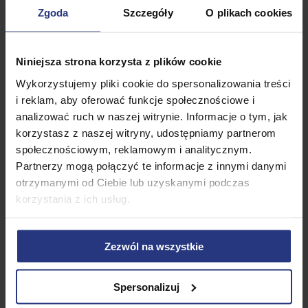
Zgoda
Szczegóły
O plikach cookies
Prostota formy oraz
łatwy i szybki montaż
to
główne atuty uniwersalnej skrzyni
Chest 1300l.
Skrzynia przeznaczona jest do przechowywania
Niniejsza strona korzysta z plików cookie
różnorodnych narzędzi i akcesoriów ogrodowych,
Wykorzystujemy pliki cookie do spersonalizowania treści
poduszek oraz zabawek
dziecięcych.
i reklam, aby oferować funkcje społecznościowe i
Nowoczesna stylistyka
i klasyczna kolorystyka
analizować ruch w naszej witrynie. Informacje o tym, jak
umożliwiają dopasowanie skrzyni do każdego
korzystasz z naszej witryny, udostępniamy partnerom
wystroju ogrodu.
społecznościowym, reklamowym i analitycznym.
Partnerzy mogą połączyć te informacje z innymi danymi
Świetnie komponuje się z zestawami meblowymi linii
otrzymanymi od Ciebie lub uzyskanymi podczas
King dostępnych na naszych aukcjach. Jest to także
korzystania z ich usług.
idealne rozwiązanie na
taras czy patio
. Skrzynia jest
bardzo pojemna, dzięki czemu pomieści wyposażenie
letniego ogrodu wypoczynkowego, ale i części
Zezwól na wszystkie
jadalnianej jak grill.
Zastosowany materiał jest wytrzymały i
Spersonalizuj
wodoodporny dzięki czemu można ją
przenieść w