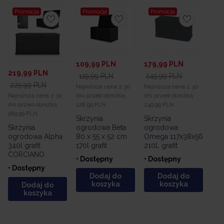
Promocja
Promocja
Promocja
109,99
PLN
179,99
PLN
219,99
PLN
119,99
PLN
249,99
PLN
229,99
PLN
Najniższa cena z 30
Najniższa cena z 30
Najniższa cena z 30
dni przed obniżką:
dni przed obniżką:
dni przed obniżką:
128,99 PLN
249,99 PLN
189,99 PLN
Skrzynia
Skrzynia
Skrzynia
ogrodowa Beta
ogrodowa
ogrodowa Alpha
80 x 55 x 52 cm
Omega 117x38x56
340l grafit
170l grafit
210L grafit
CORCIANO
• Dostępny
• Dostępny
• Dostępny
Dodaj do
Dodaj do
koszyka
koszyka
Dodaj do
koszyka