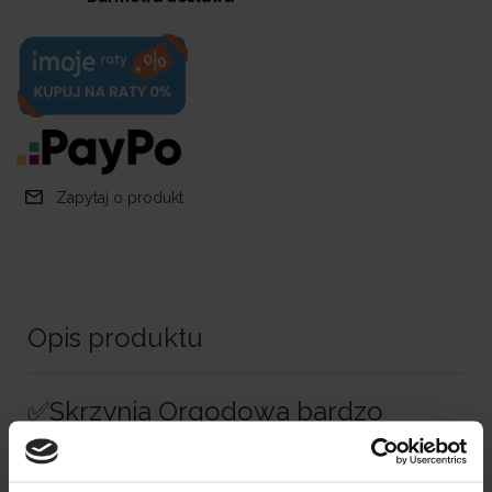
Zapytaj o produkt
Opis produktu
✅Skrzynia Orgodowa bardzo
pojemna i łatwa w czyszczeniu
CHEST 1300l. Grafit.