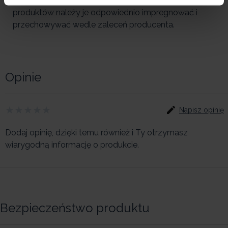
dowolne miejsce
. Aby zachować trwałość
produktów należy je odpowiednio impregnować i
przechowywać wedle zaleceń producenta.
Opinie
Napisz opinię
Dodaj opinię, dzięki temu również i Ty otrzymasz
wiarygodną informację o produkcie.
Bezpieczeństwo produktu