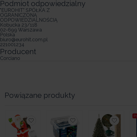
Podmiot odpowiedzialny
"EUROHIT" SPÓŁKA Z
OGRANICZONĄ
ODPOWIEDZIALNOŚCIĄ
Kobucka 23/118
02-699 Warszawa
Polska
biuro@eurohit.com.pl
221001234
Producent
Corciano
Powiązane produkty
P