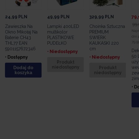
24,99
PLN
49,99
PLN
329,99
PLN
79,
99,
Zawieszka Na
Lampki 400LED
Choinka Sztuczna
Najn
Okno Mikołaj Na
multikolor
PREMIUM
dni 
Baterie CH43
PLASTIKOWE
ŚWIERK
79,9
THL77 EAN
PUDEŁKO
KAUKASKI 220
5901157672346
cm
Dek
• Niedostępny
50 
• Dostępny
• Niedostępny
uży
Produkt
niedostępny
wew
Dodaj do
Produkt
koszyka
niedostępny
zew
zim
• D