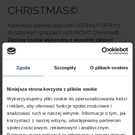
CHRISTMAS©
Najnowsza kolekcja sopli 200 LED BIAŁY CIEPŁY z
dodatkowym gniazdem od EUROHIT Christmas©.
Zestaw został wykonany z wysokiej jakości
przewodów odpornych na warunki
atmosferyczne !
Zadbaj o świąteczny nastrój w swoim domu
Zgoda
Szczegóły
O plikach cookies
dekorując go z EUROHIT Christmas. Rodzinna
atmosfera nabierze barw z naszymi ozdobami, a
wieczór będzie pełny blasku w wymarzonych
Niniejsza strona korzysta z plików cookie
kolorach.
Wykorzystujemy pliki cookie do spersonalizowania treści
FUNKCJA FLASH
– jest to zdecydowanie największa
i reklam, aby oferować funkcje społecznościowe i
zaleta tego produktu. Świetnie sprawdzi się do
analizować ruch w naszej witrynie. Informacje o tym, jak
wszelkiego rodzaju aranżacji. Oprócz stałego
korzystasz z naszej witryny, udostępniamy partnerom
oświetlania posiada również pojedyncze mieniące się
społecznościowym, reklamowym i analitycznym.
punkciki, które skrzą się przepięknym światłem
Partnerzy mogą połączyć te informacje z innymi danymi