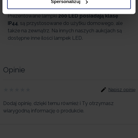
Spersonalizuj
każdego domu.
Prezentowane lampki
200 LED posiadają klasę
IP44
, są przystosowane do użytku domowego, ale
także na zewnątrz. Na innych naszych aukcjach są
dostępne inne ilości lampek LED.
Opinie
Napisz opinię
Dodaj opinię, dzięki temu również i Ty otrzymasz
wiarygodną informację o produkcie.