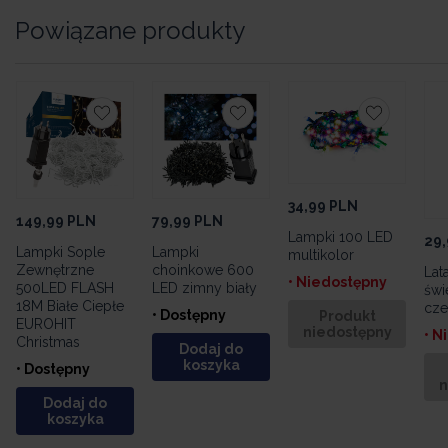
Powiązane produkty
34,99
PLN
149,99
PLN
79,99
PLN
Lampki 100 LED
29,
Lampki Sople
Lampki
multikolor
Zewnętrzne
choinkowe 600
Lat
• Niedostępny
500LED FLASH
LED zimny biały
świ
18M Białe Ciepłe
cze
• Dostępny
Produkt
EUROHIT
niedostępny
• N
Christmas
Dodaj do
koszyka
• Dostępny
n
Dodaj do
koszyka