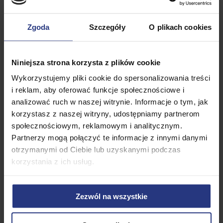
CHRISTMAS©
Zgoda
Szczegóły
O plikach cookies
Najnowsza kolekcja lampek choinkowych 200 LED
Niniejsza strona korzysta z plików cookie
BIAŁY CIEPŁY z dodatkowym gniazdem od EUROHIT
Christmas©.
Zestaw został wykonany z wysokiej
Wykorzystujemy pliki cookie do spersonalizowania treści
jakości przewodów odpornych na warunki
i reklam, aby oferować funkcje społecznościowe i
atmosferyczne !
analizować ruch w naszej witrynie. Informacje o tym, jak
korzystasz z naszej witryny, udostępniamy partnerom
Zadbaj o świąteczny nastrój w swoim domu
społecznościowym, reklamowym i analitycznym.
dekorując go z EUROHIT Christmas©. Rodzinna
Partnerzy mogą połączyć te informacje z innymi danymi
atmosfera nabierze barw z naszymi ozdobami, a
otrzymanymi od Ciebie lub uzyskanymi podczas
wieczór będzie pełny blasku w wymarzonych
korzystania z ich usług.
kolorach.
Nasze produkty są bezpieczne i posiadają szerokie
zastosowanie. Mogą stanowić klasyczną dekorację
Zezwól na wszystkie
choinki, barierek czy parapetów. Są także świetnym
prezentem świątecznym, który ociepli atmosferę