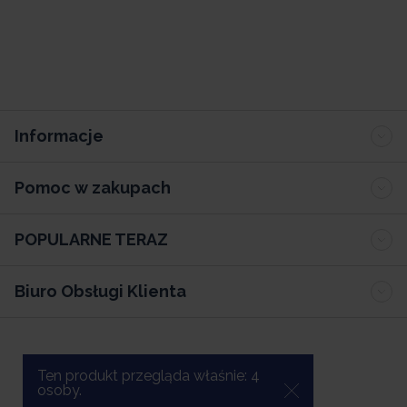
Informacje
Pomoc w zakupach
POPULARNE TERAZ
Biuro Obsługi Klienta
Ten produkt przegląda właśnie:
4
osoby.
Oprogramowanie sklepu internetowego Sellingo.pl