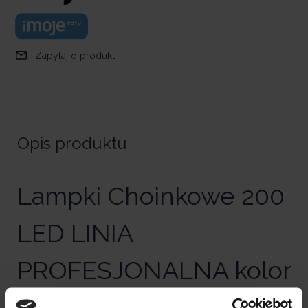
Zapytaj o produkt
Opis produktu
Lampki Choinkowe 200
LED LINIA
PROFESJONALNA kolor
CIEPŁY BIAŁY EUROHIT