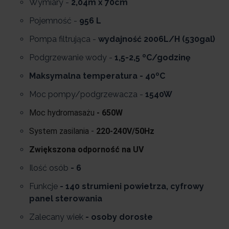
Wymiary -
2,04m x 70cm
Pojemność -
956 L
Pompa filtrująca -
wydajność 2006L/H (530gal)
Podgrzewanie wody -
1,5-2,5 ºC/godzinę
Maksymalna temperatura - 40ºC
Moc pompy/podgrzewacza -
1540W
Moc hydromasażu
- 650W
System zasilania -
220-240V/50Hz
Zwiększona odporność na UV
Ilość osób
- 6
Funkcje
- 140 strumieni powietrza, cyfrowy
panel sterowania
Zalecany wiek
- osoby dorosłe