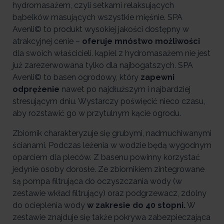
hydromasażem, czyli setkami relaksujących
bąbelków masujących wszystkie mięśnie. SPA
Avenli© to produkt wysokiej jakości dostępny w
atrakcyjnej cenie –
oferuje mnóstwo możliwości
dla swoich właścicieli. kąpiel z hydromasażem nie jest
już zarezerwowana tylko dla najbogatszych. SPA
Avenli© to basen ogrodowy, który
zapewni
odprężenie
nawet po najdłuższym i najbardziej
stresującym dniu. Wystarczy poświęcić nieco czasu,
aby rozstawić go w przytulnym kącie ogrodu.
Zbiornik charakteryzuje się grubymi, nadmuchiwanymi
ścianami. Podczas leżenia w wodzie będą wygodnym
oparciem dla pleców. Z basenu powinny korzystać
jedynie osoby dorosłe. Ze zbiornikiem zintegrowane
są pompa filtrująca do oczyszczania wody (w
zestawie wkład filtrujący) oraz podgrzewacz, zdolny
do ocieplenia wody
w zakresie do 40 stopni.
W
zestawie znajduje się także pokrywa zabezpieczająca