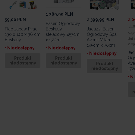
1 789,99
PLN
59,00
PLN
2 399,99
PLN
2 0
Basen Ogrodowy
2 
Plac zabaw Piraci
Bestway
Jacuzzi Basen
Najn
190 x 140 x 96 cm
stelażowy 457cm
Ogrodowy Spa
dni 
Bestway
x 1,22m
Avenli Milan
2 69
145cm x 70cm
• Niedostępny
• Niedostępny
Jac
• Niedostępny
Og
Produkt
Produkt
niedostępny
niedostępny
Ave
Produkt
niedostępny
172
• N
n