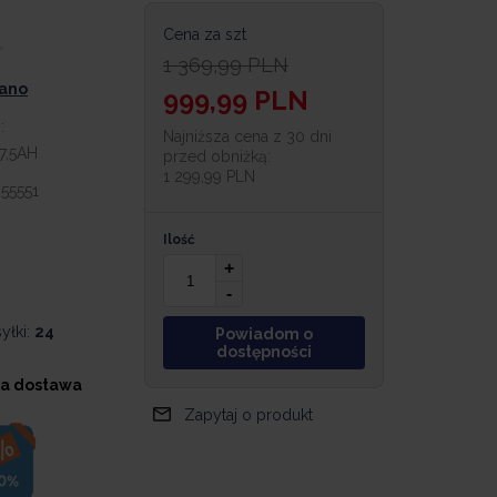
Cena za szt
1 369,99
PLN
iano
999,99
PLN
:
Najniższa cena z 30 dni
7,5AH
przed obniżką:
1 299,99 PLN
55551
Ilość
+
-
yłki:
24
Powiadom o
dostępności
a dostawa
Zapytaj o produkt