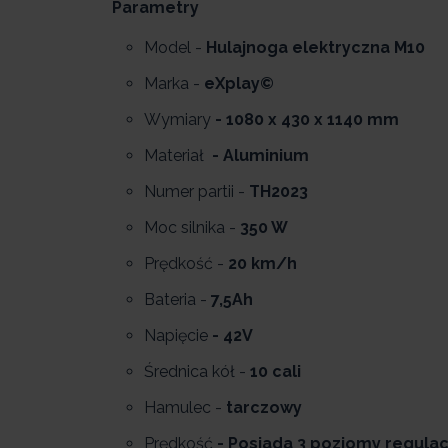
Parametry
Model -
Hulajnoga elektryczna M10
Marka -
eXplay©
Wymiary
- 1080 x 430 x 1140 mm
Materiał
- Aluminium
Numer partii -
TH2023
Moc silnika -
350 W
Prędkość -
20 km/h
Bateria -
7,5Ah
Napięcie
- 42V
Średnica kół -
10
cali
Hamulec -
tarczowy
Prędkość
- Posiada 3 poziomy regulac