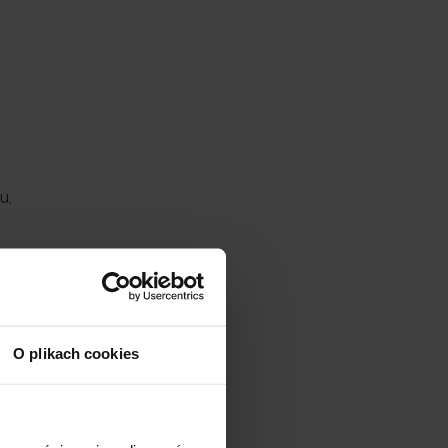
u,
tarczają
Ponadto
O plikach cookies
ach z M10-