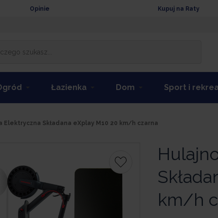
Opinie
Kupuj na Raty
Ogród
Łazienka
Dom
Sport i rekre
a Elektryczna Składana eXplay M10 20 km/h czarna
Hulajno
Składa
km/h c