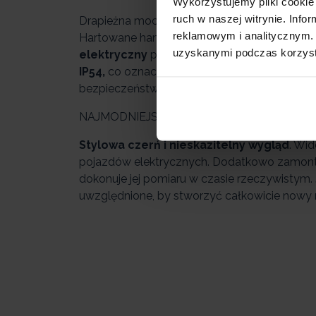
Wykorzystujemy pliki cookie 
ruch w naszej witrynie. Inf
Drapieżna moc , a przy tym komfortowa jaz
reklamowym i analitycznym. 
Hartowane hamulce elektryczne są doprecyz
uzyskanymi podczas korzysta
elektryczny
pomniejsza prędkość, a
nożny
c
IP54,
co oznacza odporność na wszelkie zalan
bezpieczeństwa, to najważniejsze aspekty eX
NAJMODNIEJSZY POJAZD TEGO LATA! MU
Stylowa czerń i nieskazitelny wygląd
. Wi
pojazdów elektrycznych. Dodatkowo zamont
dokonuje jej pomiaru w czasie rzeczywistym.
uwzględnione, by stworzyć całkowicie now