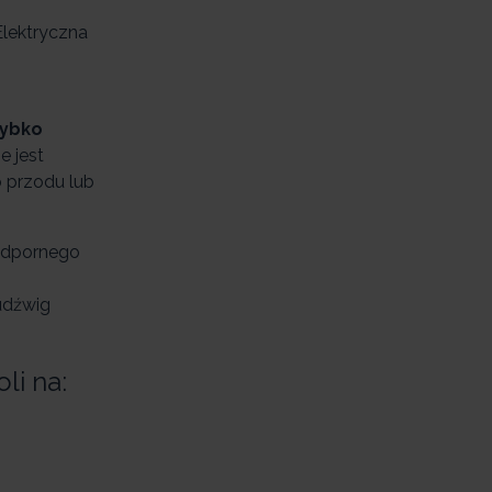
Elektryczna
zybko
e jest
o przodu lub
odpornego
 udźwig
li na: