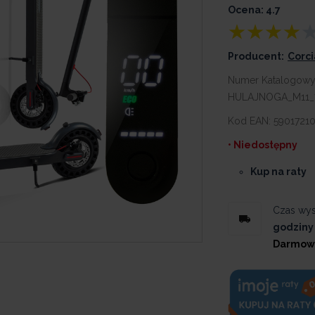
Ocena: 4.7
Producent:
Corc
Numer Katalogowy
HULAJNOGA_M11_
Kod EAN:
59017210
• Niedostępny
Kup na raty
Czas wys
godziny
Darmow