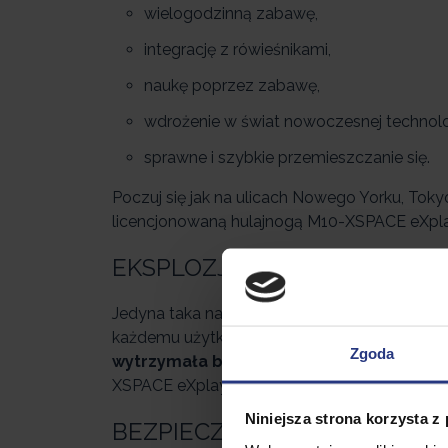
wielogodzinną zabawę,
integrację z rówieśnikami,
naukę poprzez zabawę,
wdrożenie w świat nowoczesnej technolog
sprawne i szybkie przemieszczanie się.
Poczuj się jak na ulicach Nowego Yorku, Toky
licencjonowaną hulajnogą M10-XSPACE eXpl
EKSPLOZJA MOCY Z eXplay©
Jedyna taka na rynku hulajnoga stworzona dla
każdemu użytkownikowi
nutkę adrenaliny
z
Zgoda
wytrzymała bateria o pojemności 7500 
XSPACE eXplay©.
Niniejsza strona korzysta z
BEZPIECZEŃSTWO w stylu M