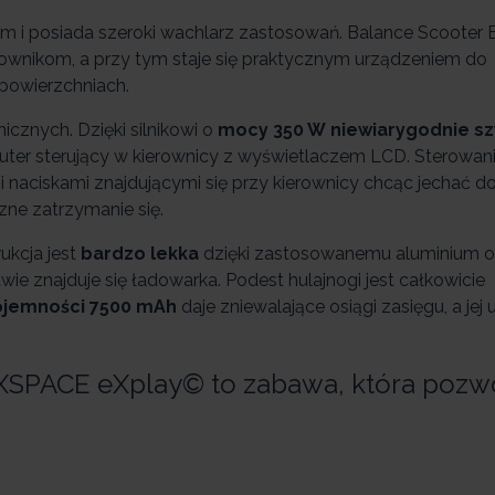
 i posiada szeroki wachlarz zastosowań. Balance Scooter 
kownikom, a przy tym staje się praktycznym urządzeniem do
powierzchniach.
cznych. Dzięki silnikowi o
mocy 350 W
niewiarygodnie s
ter sterujący w kierownicy z wyświetlaczem LCD. Sterowani
naciskami znajdującymi się przy kierownicy chcąc jechać d
zne zatrzymanie się.
ukcja jest
bardzo lekka
dzięki zastosowanemu aluminium 
ie znajduje się ładowarka. Podest hulajnogi jest całkowicie
ojemności 7500 mAh
daje zniewalające osiągi zasięgu, a jej
XSPACE eXplay© to zabawa, która pozwo