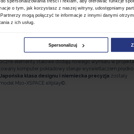
do spersonalizowania treści i reklam, aby oferować funkcje sp
ormacje o tym, jak korzystasz z naszej witryny, udostępniamy p
da
dzięki gumowym oponom
dającym idealne tarcie w czasi
Partnerzy mogą połączyć te informacje z innymi danymi otrzym
owane w każdym calu i zabezpieczają warunki jazdy.
Hamul
nia z ich usług.
ałkowicie wyłącza pojazd z ruchu. Posiada klasę
wodoszcz
ia silnika w czasie dużej wilgotności powietrza. Wygoda i 
play©, co wyróżnia nasze produkty.
Spersonalizuj
Z
ST HAVE W KAŻDYM GARAŻU!
doczne elementy stalowe dodają nowego wymiaru w projekt
owany komputer pokładowy steruje wyświetlaczem prędkoś
Japońska klasa designu
i niemiecka precyzja
zostały
y model M10-XSPACE eXplay©.