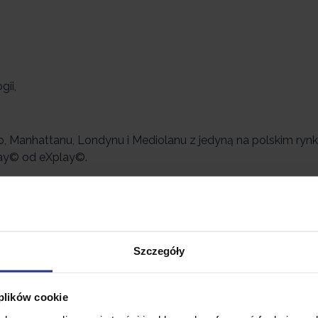
ii,
o, Manhattanu, Londynu i Mediolanu z jedyną na polskim rynk
ay© od eXplay©.
 miłośników szybkiej jazdy. Imponujące osiągi prędkości dos
 silnikiem o
mocy 350 W
, a przy tym satysfakcję i komfort. 
Szczegóły
mAh
doprowadzi Cię do dalszego celu. Poczuj wiatr we włos
 plików cookie
10-XSPACE eXplay©