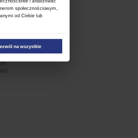
ołecznościowe i analizować
artnerom społecznościowym,
e jazdy.
anymi od Ciebie lub
ec
elności
poczucie
ezwól na wszystkie
ach
ci i