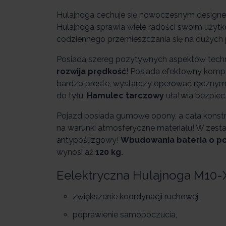
Hulajnoga cechuje się nowoczesnym designem
Hulajnoga sprawia wiele radości swoim użyt
codziennego przemieszczania się na dużych 
Posiada szereg pozytywnych aspektów techni
rozwija prędkość
! Posiada efektowny kompu
bardzo proste, wystarczy operować ręcznymi 
do tyłu.
Hamulec tarczowy
ułatwia bezpiec
Pojazd posiada gumowe opony, a cała konstr
na warunki atmosferyczne materiału! W zestaw
antypoślizgowy!
Wbudowania bateria o p
wynosi aż
120 kg.
Eelektryczna Hulajnoga M10-
zwiększenie koordynacji ruchowej,
poprawienie samopoczucia,