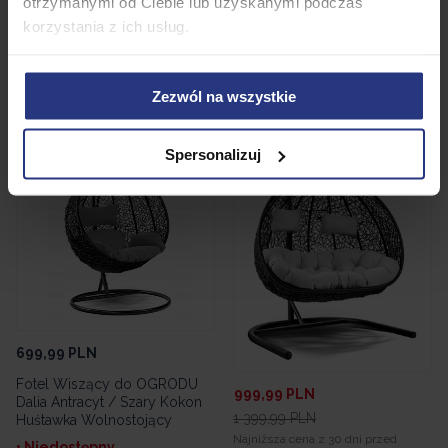
otrzymanymi od Ciebie lub uzyskanymi podczas
• Dostępny
• Niedostępny
korzystania z ich usług.
Dodaj do koszyka
Produkt niedostępny
Zezwól na wszystkie
Promocja
Spersonalizuj
699,99
PLN
Fotel Wiszący do OGRODU
999,99
PLN
Dalia Antracyt / Szary Kokon
1 399,99
PLN
Huśtawka Wolnostojący
Najniższa cena z 30 dni przed
• Niedostępny