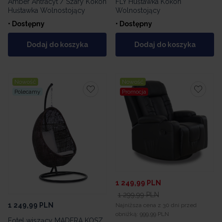
Amber Antracyt / Szary Kokon
FLY Huśtawka Kokon
Huśtawka Wolnostojący
Wolnostojący
• Dostępny
• Dostępny
Dodaj do koszyka
Dodaj do koszyka
Nowość
Nowość
Polecamy
Promocja
1 249,99
PLN
1 299,99
PLN
1 249,99
PLN
Najniższa cena z 30 dni przed
obniżką:
999,99 PLN
Fotel wiszący MADERA KOSZ