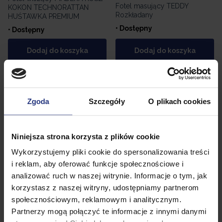
Fotel masujący TEDDY
KOKON TECHNORATTAN
Rozkładany
HUŚTAWKA PREMIUM
• Dostępny
• Dostępny
Dodaj do koszyka
Dodaj do koszyka
Zgoda
Szczegóły
O plikach cookies
Niniejsza strona korzysta z plików cookie
Wykorzystujemy pliki cookie do spersonalizowania treści
i reklam, aby oferować funkcje społecznościowe i
analizować ruch w naszej witrynie. Informacje o tym, jak
korzystasz z naszej witryny, udostępniamy partnerom
4 999,99
PLN
489,99
PLN
społecznościowym, reklamowym i analitycznym.
Fotel masujący Pafos Pro
Fotel wiszący Santa Fe stelaż
Partnerzy mogą połączyć te informacje z innymi danymi
Corciano Rozkładany
kosz poduszka biskupi kolor