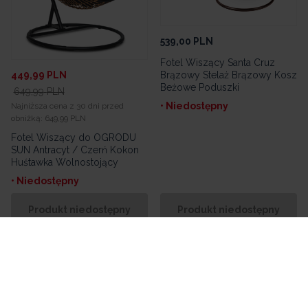
539,00
PLN
Fotel Wiszący Santa Cruz
Brązowy Stelaż Brązowy Kosz
449,99
PLN
Beżowe Poduszki
649,99
PLN
• Niedostępny
Najniższa cena z 30 dni przed
obniżką:
649,99 PLN
Fotel Wiszący do OGRODU
SUN Antracyt / Czerń Kokon
Huśtawka Wolnostojący
• Niedostępny
Produkt niedostępny
Produkt niedostępny
z
1
3