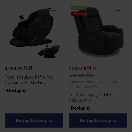
Nowość
Promocja
4 999,99
PLN
1 249,99
PLN
1 299,99
PLN
Fotel masujący Pafos Pro
Najniższa cena z 30 dni przed
Corciano Rozkładany
obniżką:
999,99 PLN
• Dostępny
Fotel masujący TEDDY
Rozkładany
• Dostępny
Dodaj do koszyka
Dodaj do koszyka