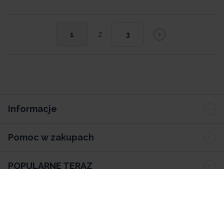
z
1
3
Informacje
Pomoc w zakupach
POPULARNE TERAZ
Biuro Obsługi Klienta