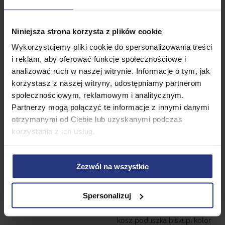
Huśtawka Wolnostojący
Krzesło brazylijskie z
• Niedostępny
poduszką beż
Niniejsza strona korzysta z plików cookie
• Dostępny
Wykorzystujemy pliki cookie do spersonalizowania treści
Dodaj do koszyka
Produkt niedostępny
i reklam, aby oferować funkcje społecznościowe i
analizować ruch w naszej witrynie. Informacje o tym, jak
korzystasz z naszej witryny, udostępniamy partnerom
Promocja
społecznościowym, reklamowym i analitycznym.
Partnerzy mogą połączyć te informacje z innymi danymi
otrzymanymi od Ciebie lub uzyskanymi podczas
korzystania z ich usług.
Zezwól na wszystkie
Spersonalizuj
489,99
PLN
Fotel wiszący Santa Fe stelaż
kosz poduszka biskupi kolor