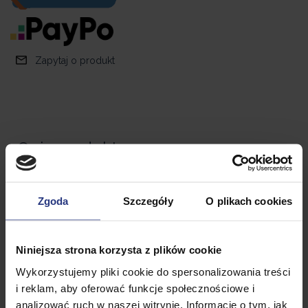
Zapytaj o produkt
Opis produktu
Dekoracja Dmuchana 3 LED Bałwan 150cm
Zgoda
Szczegóły
O plikach cookies
Rozświetl swój dom lub ogród pięknym oświetleniem
świątecznym!
Niniejsza strona korzysta z plików cookie
Dekoracja LED z Bałwankiem świetnie prezentuje się
Wykorzystujemy pliki cookie do spersonalizowania treści
zarówno wewnątrz jak i na zewnątrz – na tarasie czy
i reklam, aby oferować funkcje społecznościowe i
balkonie.
analizować ruch w naszej witrynie. Informacje o tym, jak