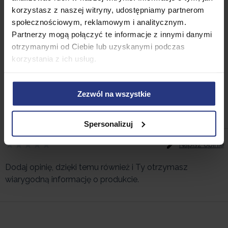
Bałwan wykonany jest z poliestru i ma wbudowane
korzystasz z naszej witryny, udostępniamy partnerom
oświetlenie LED.
społecznościowym, reklamowym i analitycznym.
Partnerzy mogą połączyć te informacje z innymi danymi
Wzmocnij atmosferę Świąt! Dekoracyjna,
otrzymanymi od Ciebie lub uzyskanymi podczas
nadmuchiwany Bałwan jest świetnym
korzystania z ich usług.
oświetleniem na okres świąteczny.
Zezwól na wszystkie
Opinie
Spersonalizuj
Napisz opinię
Dodaj opinię, dzięki temu również i Ty otrzymasz
wiarygodną informację o produkcie.