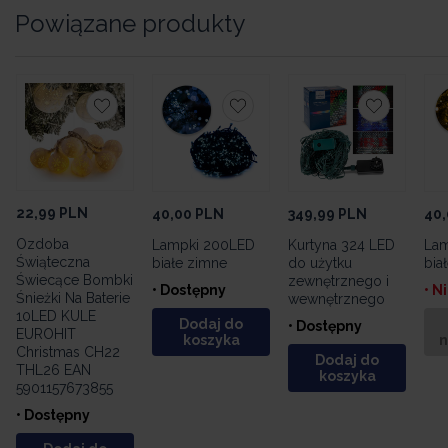
Powiązane produkty
22,99
PLN
40,00
PLN
349,99
PLN
40,
Ozdoba
Lampki 200LED
Kurtyna 324 LED
Lam
Świąteczna
białe zimne
do użytku
bia
Świecące Bombki
zewnętrznego i
• Dostępny
• N
Śnieżki Na Baterie
wewnętrznego
10LED KULE
Dodaj do
• Dostępny
EUROHIT
koszyka
n
Christmas CH22
Dodaj do
THL26 EAN
koszyka
5901157673855
• Dostępny