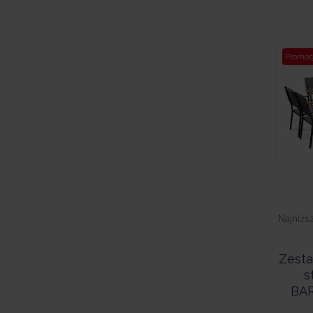
Promoc
Najniżs
Zest
s
BAR