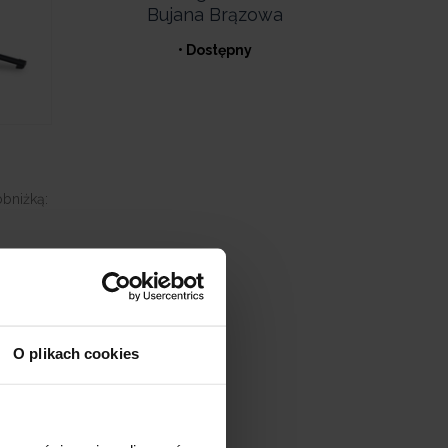
Bujana Brązowa
• Dostępny
obniżką:
RODU
ary
O plikach cookies