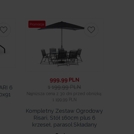
Promocja
999,99
PLN
1 199,99
PLN
RI 6
0x91
Najniższa cena z 30 dni przed obniżką:
1 199,99 PLN
Kompletny Zestaw Ogrodowy
Risari, Stół 160cm plus 6
krzeseł, parasol Składany