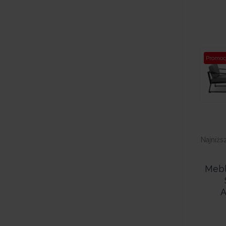
Promoc
Najniżs
Mebl
A