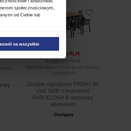
ołecznościowe i analizować
Promocja
artnerom społecznościowym,
anymi od Ciebie lub
ezwól na wszystkie
4 599,99
PLN
4 999,99
PLN
Najniższa cena z 30 dni przed obniżką:
obniżką:
4 399,99 PLN
Zestaw ogrodowy PREMIUM,
iowy
stół TERY z krzesłami
BARCELONA 8 osobowy
aluminium
• Dostępny