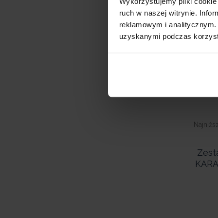
Wykorzystujemy pliki cookie 
Promoc
ruch w naszej witrynie. Inf
reklamowym i analitycznym. 
uzyskanymi podczas korzysta
Najniżs
Zest
KARA