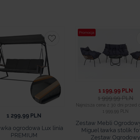
Promocja
1 199,99
PLN
1 999,99
PLN
Najniższa cena z 30 dni przed 
1 999,99 PLN
1 299,99
PLN
Zestaw Mebli Ogrodow
wka ogrodowa Lux linia
Miguel ławka stolik fo
PREMIUM
Zestaw Ogrodow