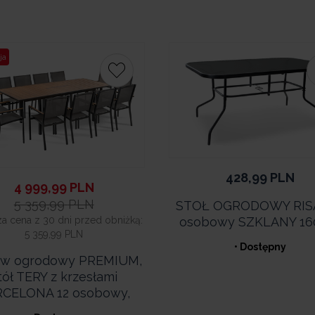
ja
428,99
PLN
4 999,99
PLN
5 359,99
PLN
STOŁ OGRODOWY RISA
osobowy SZKLANY 16
za cena z 30 dni przed obniżką:
5 359,99 PLN
• Dostępny
aw ogrodowy PREMIUM,
tół TERY z krzesłami
CELONA 12 osobowy,