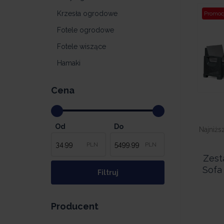
Krzesła ogrodowe
Promoc
Fotele ogrodowe
Fotele wiszące
Hamaki
Cena
Od
Do
Najniżs
PLN
PLN
Zest
Sofa 
Producent