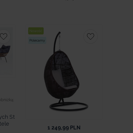
Nowość
Polecamy
obniżką:
ych St
tele
1 249,99
PLN
y