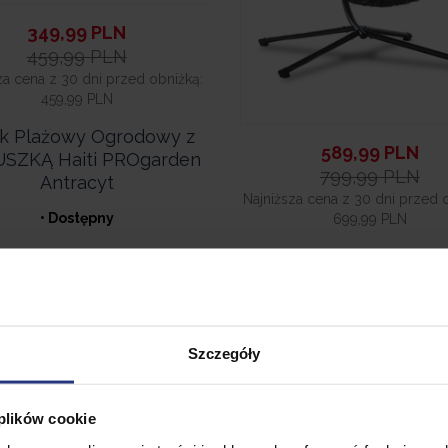
349,99
PLN
459,99
PLN
za cena z 30 dni przed obniżką:
459,99 PLN
k Plażowy Ogrodowy z
589,99
PLN
SZKĄ Haiti PROgarden
799,99
PLN
Antracyt
Najniższa cena z 30 dni przed 
• Dostępny
699,99 PLN
Fotel Wiszący do OG
Amber Antracyt / Sz
Kokon Huśtawka
Wolnostojący
Szczegóły
• Dostępny
 plików cookie