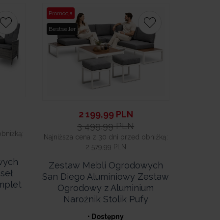
Promocja
Bestseller
2 199,99
PLN
3 499,99
PLN
obniżką:
Najniższa cena z 30 dni przed obniżką:
2 579,99 PLN
wych
Zestaw Mebli Ogrodowych
seł
San Diego Aluminiowy Zestaw
mplet
Ogrodowy z Aluminium
Narożnik Stolik Pufy
• Dostępny