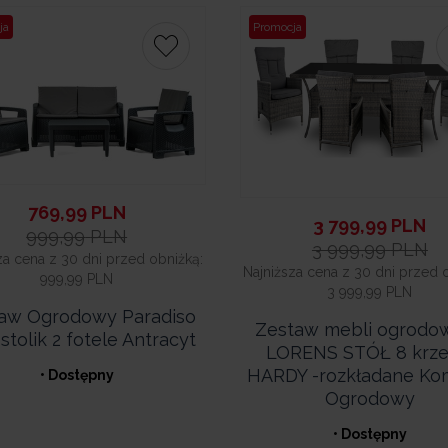
ja
Promocja
769,99
PLN
3 799,99
PLN
999,99
PLN
3 999,99
PLN
za cena z 30 dni przed obniżką:
Najniższa cena z 30 dni przed 
999,99 PLN
3 999,99 PLN
aw Ogrodowy Paradiso
Zestaw mebli ogrodo
stolik 2 fotele Antracyt
LORENS STÓŁ 8 krze
HARDY -rozkładane Ko
• Dostępny
Ogrodowy
• Dostępny