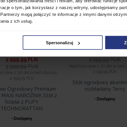
do spersonalizowania treści i reklam, aby oferować funkcje sp
ja
Promocja
ormacje o tym, jak korzystasz z naszej witryny, udostępniamy p
Partnerzy mogą połączyć te informacje z innymi danymi otrzym
nia z ich usług.
Spersonalizuj
Z
1 599,99
PLN
2 999,99
PLN
2 199,99
PLN
3 999,99
PLN
Najniższa cena z 30 dni przed 
2 199,99 PLN
za cena z 30 dni przed obniżką:
4 399,99 PLN
Stół ogrodowy alumin
rozkładany Terry
aw Ogrodowy Premium
 MAXI NAROŻNIK Stół 2
• Dostępny
fotele 2 PUFY
TECHNORATTAN
• Dostępny